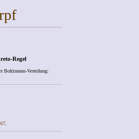
rpf
reto-Regel
er Boltzmann-Verteilung:
167
.